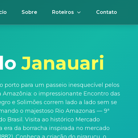
cio
Sobre
Roteiros
Contato
do
Janauari
o porto para um passeio inesquecível pelos
a Amazônia: o impressionante Encontro das
egro e Solimões correm lado a lado sem se
ormando o majestoso Rio Amazonas — 9ª
do Brasil. Visita ao histórico Mercado
da era da borracha inspirada no mercado
(1882). Conheça a criação do pirarucu, o