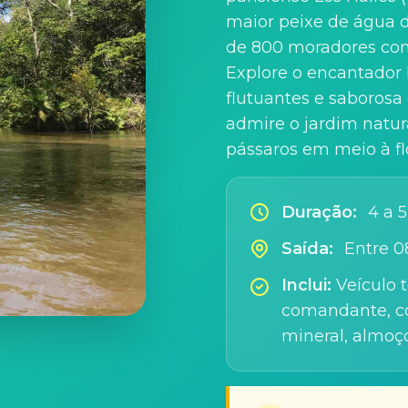
maior peixe de água do
de 800 moradores com 
Explore o encantador 
flutuantes e saborosa
admire o jardim natur
pássaros em meio à flor
Duração:
4 a 5
Saída:
Entre 0
Inclui:
Veículo t
comandante, co
mineral, almoç