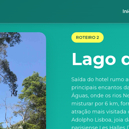
Iní
ROTEIRO 2
Lago 
Saída do hotel rumo a
principais encantos d
Águas, onde os rios N
misturar por 6 km, f
atração mais visitada 
Adolpho Lisboa, joia 
parisiense Les Halles 